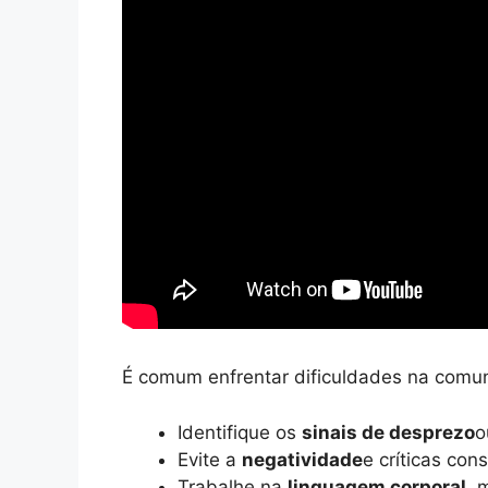
É comum enfrentar dificuldades na comun
Identifique os
sinais de desprezo
o
Evite a
negatividade
e críticas con
Trabalhe na
linguagem corporal
, 