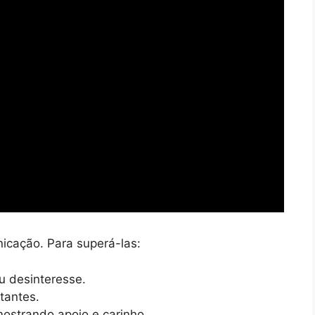
icação. Para superá-las:
u desinteresse.
stantes.
mostrando apoio e carinho.