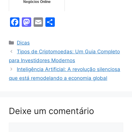
Negócios Online
F
M
E
S
a
a
m
h
c
st
ai
ar
Categorias
Dicas
e
o
l
e
Tipos de Criptomoedas: Um Guia Completo
b
d
para Investidores Modernos
o
o
Inteligência Artificial: A revolução silenciosa
o
n
que está remodelando a economia global
k
Deixe um comentário
Comentário