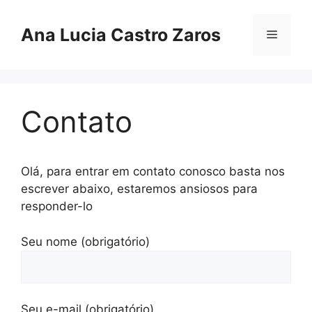
Pular
para
Ana Lucia Castro Zaros
Menu
o
conteúdo
Contato
Olá, para entrar em contato conosco basta nos
escrever abaixo, estaremos ansiosos para
responder-lo
Seu nome (obrigatório)
Seu e-mail (obrigatório)