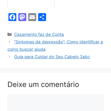
F
M
E
S
a
a
m
h
c
st
ai
ar
Categorias
Casamento faz de Conta
e
o
l
e
“Sintomas da depressão”: Como identificar e
b
d
como buscar ajuda
o
o
Guia para Cuidar do Seu Cabelo 3abc
o
n
k
Deixe um comentário
Comentário