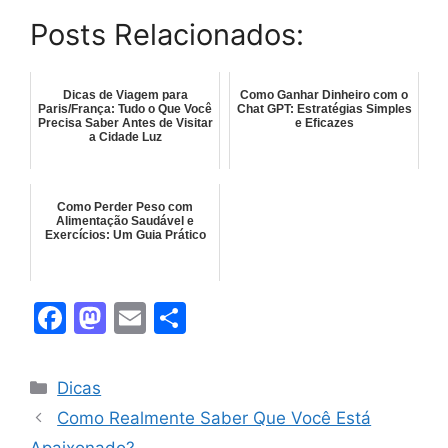
Posts Relacionados:
Dicas de Viagem para
Como Ganhar Dinheiro com o
Paris/França: Tudo o Que Você
Chat GPT: Estratégias Simples
Precisa Saber Antes de Visitar
e Eficazes
a Cidade Luz
Como Perder Peso com
Alimentação Saudável e
Exercícios: Um Guia Prático
F
M
E
S
a
a
m
h
c
st
ai
ar
Categorias
Dicas
e
o
l
e
Como Realmente Saber Que Você Está
b
d