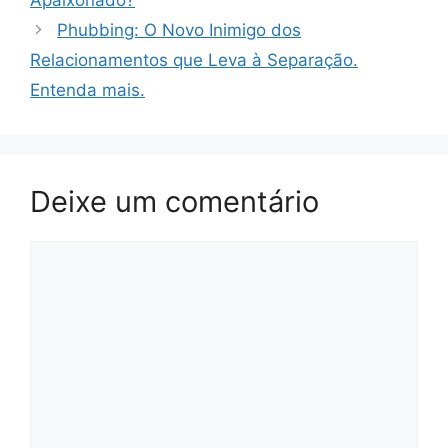
Apaixonado?
o
o
Phubbing: O Novo Inimigo dos
o
n
Relacionamentos que Leva à Separação.
k
Entenda mais.
Deixe um comentário
Comentário